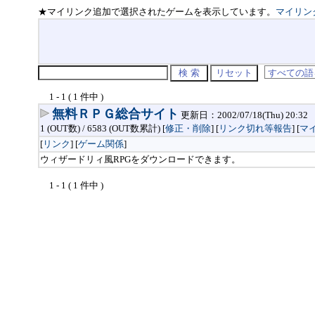
★マイリンク追加で選択されたゲームを表示しています。
マイリン
1 - 1 ( 1 件中 )
無料ＲＰＧ総合サイト
更新日：2002/07/18(Thu) 20:32
1 (OUT数) / 6583 (OUT数累計) [
修正・削除
] [
リンク切れ等報告
]
[
マ
[
リンク
] [
ゲーム関係
]
ウィザードリィ風RPGをダウンロードできます。
1 - 1 ( 1 件中 )