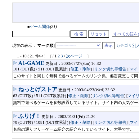
■
ゲーム関係
(21)
現在の表示：
マーク順
]
カテゴリ別
1 - 10 ( 21 件中 ) [ /
1
2
3
/
次ページ→
]
A1-GAME
更新日：2003/07/27(Sun) 16:32
101 (OUT数) / 511 (OUT数累計) [
修正・削除
] [
リンク切れ等報告
]
[
マイ
このサイトと同じく無料で遊べるゲームのリンク集。趣旨変更して間
ねっとげストア
更新日：2003/04/23(Wed) 23:32
63 (OUT数) / 511 (OUT数累計) [
修正・削除
] [
リンク切れ等報告
]
[
マイ
無料で遊べるゲームを多数設置しているサイト。サイト内の人気ゲー
ふりげ！
更新日：2003/01/31(Fri) 21:20
79 (OUT数) / 1091 (OUT数累計) [
修正・削除
] [
リンク切れ等報告
]
[
マイ
名前の通りフリーゲーム紹介の紹介をしているサイト。大手です。