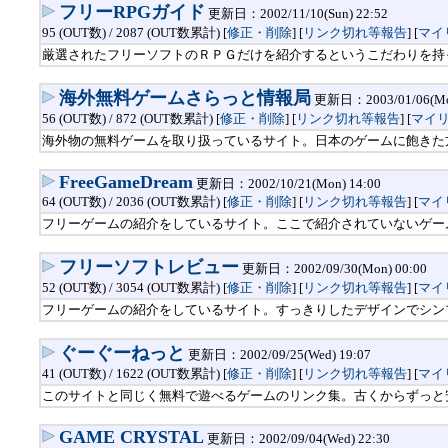
フリーRPGガイド
更新日：2002/11/10(Sun) 22:52
95 (OUT数) / 2087 (OUT数累計) [
修正・削除
] [
リンク切れ等報告
]
[
マイ
厳選されたフリーソフトのＲＰＧだけを紹介するというこだわりを持
海外無料ゲームさらっと情報局
更新日：2003/01/06(Mon
56 (OUT数) / 872 (OUT数累計) [
修正・削除
] [
リンク切れ等報告
]
[
マイ
海外物の無料ゲームを取り扱っているサイト。日本のゲームに飽きた
FreeGameDream
更新日：2002/10/21(Mon) 14:00
64 (OUT数) / 2036 (OUT数累計) [
修正・削除
] [
リンク切れ等報告
]
[
マイ
フリーゲームの紹介をしているサイト。ここで紹介されていないゲー
フリーソフトレビュー
更新日：2002/09/30(Mon) 00:00
52 (OUT数) / 3054 (OUT数累計) [
修正・削除
] [
リンク切れ等報告
]
[
マイ
フリーゲームの紹介をしているサイト。すっきりしたデザインでシン
ぐーぐーねっと
更新日：2002/09/25(Wed) 19:07
41 (OUT数) / 1622 (OUT数累計) [
修正・削除
] [
リンク切れ等報告
]
[
マイ
このサイトと同じく無料で遊べるゲームのリンク集。古くからずっと
GAME CRYSTAL
更新日：2002/09/04(Wed) 22:30