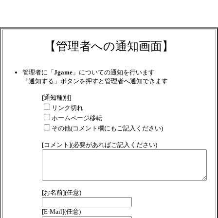
【管理者への通知画面】
管理者に「
Jgame
」についての通知を行います
「通知する」ボタンを押すと管理者へ通知できます
[通知種別]
リンク切れ
ホームページ移転
その他(コメント欄にもご記入ください)
[コメント](必要があればご記入ください)
[お名前](任意)
[E-Mail](任意)