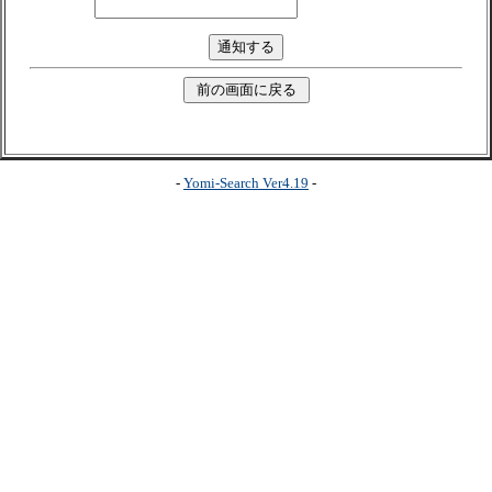
-
Yomi-Search Ver4.19
-