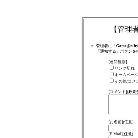
【管理
管理者に「
Game@nift
「通知する」ボタンを
[通知種別]
リンク切れ
ホームペー
その他(コメ
[コメント](必
[お名前](任意)
[E-Mail](任意)