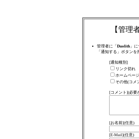
【管理
管理者に「
Duolith
」に
「通知する」ボタンを
[通知種別]
リンク切れ
ホームペー
その他(コメ
[コメント](必
[お名前](任意)
[E-Mail](任意)