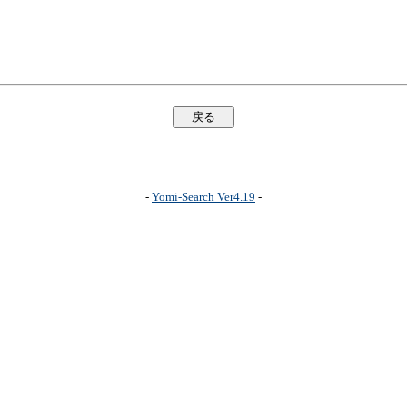
-
Yomi-Search Ver4.19
-