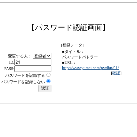
【パスワード認証画面】
[登録データ]
■タイトル：
変更する人：
パスワードバトラー
ID:
■URL：
http://www.yumei.com/pwdbn/01/
PASS:
[
確認
]
パスワードを記録する
パスワードを記録しない