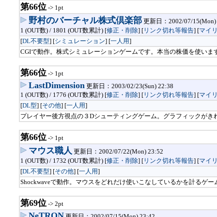
第66位
-> 1pt
野村のバーチャル株式倶楽部
更新日：2002/07/15(Mon) 
1 (OUT数) / 1801 (OUT数累計) [
修正・削除
] [
リンク切れ等報告
]
[
マイ
[
DL不要型
] [
シミュレーション
] [
一人用
]
CGIで動作。株式シミュレーションゲームです。本当の株価を使いま
第66位
-> 1pt
LastDimension
更新日：2003/02/23(Sun) 22:38
1 (OUT数) / 1776 (OUT数累計) [
修正・削除
] [
リンク切れ等報告
]
[
マイ
[
DL型
] [
その他
] [
一人用
]
プレイヤー後方視点の３Dシューティングゲーム。グラフィックがき
第66位
-> 1pt
マウス職人
更新日：2002/07/22(Mon) 23:52
1 (OUT数) / 1732 (OUT数累計) [
修正・削除
] [
リンク切れ等報告
]
[
マイ
[
DL不要型
] [
その他
] [
一人用
]
Shockwaveで動作。マウスをどれだけ使いこなしているかを計るゲ
第69位
-> 2pt
NeTRON
更新日：2002/07/15(Mon) 23:42