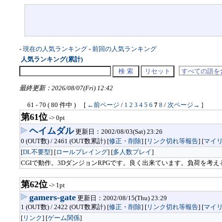
-
現在の人気ランキング
-
前回の人気ランキング
人気ランキング(累計)
最終更新：2026/08/07(Fri) 12:42
61 - 70 ( 80 件中 ) [
←前ページ
/
1
2
3
4
5
6
7
8
/
次ページ→
]
第61位
-> 0pt
ヘイムダル
更新日：2002/08/03(Sat) 23:26
0 (OUT数) / 2461 (OUT数累計) [
修正・削除
] [
リンク切れ等報告
]
[
マイ
[
DL不要型
] [
ロールプレイング
] [
多人数プレイ
]
CGIで動作。3DダンジョンRPGです。良く出来ています。負荷を
第62位
-> 1pt
gamers-gate
更新日：2002/08/15(Thu) 23:29
1 (OUT数) / 2422 (OUT数累計) [
修正・削除
] [
リンク切れ等報告
]
[
マイ
[
リンク
] [
ゲーム関係
]