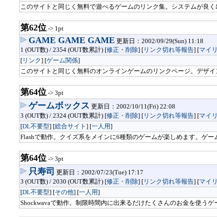
このサイトと同じく無料で遊べるゲームのリンク集。システムが良く
第62位
-> 1pt
GAME GAME GAME
更新日：2002/09/29(Sun) 11:18
1 (OUT数) / 2354 (OUT数累計) [
修正・削除
] [
リンク切れ等報告
]
[
マイ
[
リンク
] [
ゲーム関係
]
このサイトと同じく無料のオンラインゲームのリンクページ。デザイ
第64位
-> 3pt
ゲームボックス
更新日：2002/10/11(Fri) 22:08
3 (OUT数) / 2324 (OUT数累計) [
修正・削除
] [
リンク切れ等報告
]
[
マイ
[
DL不要型
] [
総合サイト
] [
一人用
]
Flashで動作。クイズ系をメインに6種類のゲームが楽しめます。
第64位
-> 3pt
只寿司
更新日：2002/07/23(Tue) 17:17
3 (OUT数) / 2030 (OUT数累計) [
修正・削除
] [
リンク切れ等報告
]
[
マイ
[
DL不要型
] [
その他
] [
一人用
]
Shockwavaで動作。制限時間内に出来るだけたくさんのお金を使う