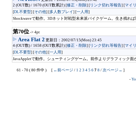
2 (OUT数) / 1670 (OUT数累計) [
修正・削除
] [
リンク切れ等報告
]
[
マイ
[
DL不要型
] [
その他
] [
多人数プレイ
] [
一人用
]
Shockwaveで動作。3Dネット対戦型未来派バイクゲーム。生き残
第70位
-> 4pt
Area Flat 2
更新日：2002/07/15(Mon) 23:45
4 (OUT数) / 1658 (OUT数累計) [
修正・削除
] [
リンク切れ等報告
]
[
マイ
[
DL不要型
] [
その他
] [
一人用
]
JavaAppletで動作。シューティングゲーム。前作よりグラフィック
61 - 70 ( 80 件中 ) [
←前ページ
/
1
2
3
4
5
6
7
8
/
次ページ→
]
-
Yo