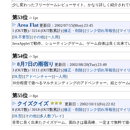
少し変わったフリーゲームレビューサイト。かなり詳しく紹介されて
第53位
-> 1pt
Area Flat
更新日：2002/07/15(Mon) 23:45
1 (OUT数) / 3214 (OUT数累計) [
修正・削除
] [
リンク切れ等報告
]
[
マイ
[
DL不要型
] [
その他
] [
一人用
]
JavaAppletで動作。シューティングゲーム。ゲーム自体は良く出来
第54位
-> 3pt
8月7日の雨宿り
更新日：2002/08/20(Tue) 23:49
3 (OUT数) / 3111 (OUT数累計) [
修正・削除
] [
リンク切れ等報告
]
[
マイ
[
DL型
] [
アドベンチャー
] [
一人用
]
30分程度で遊べるマルチエンディングのアドベンチャー。絵とゲー
第55位
-> 8pt
クイズクイズ
更新日：2002/10/11(Fri) 22:02
8 (OUT数) / 3018 (OUT数累計) [
修正・削除
] [
リンク切れ等報告
]
[
マイ
[
DL型
] [
その他
] [
多人数プレイ
]
非常に良く出来たクイズゲーム。面白さは最高峰、一定まで無料で遊