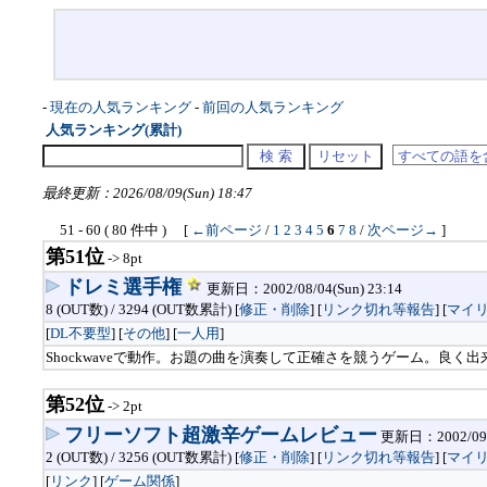
-
現在の人気ランキング
-
前回の人気ランキング
人気ランキング(累計)
最終更新：2026/08/09(Sun) 18:47
51 - 60 ( 80 件中 ) [
←前ページ
/
1
2
3
4
5
6
7
8
/
次ページ→
]
第51位
-> 8pt
ドレミ選手権
更新日：2002/08/04(Sun) 23:14
8 (OUT数) / 3294 (OUT数累計) [
修正・削除
] [
リンク切れ等報告
]
[
マイ
[
DL不要型
] [
その他
] [
一人用
]
Shockwaveで動作。お題の曲を演奏して正確さを競うゲーム。良く
第52位
-> 2pt
フリーソフト超激辛ゲームレビュー
更新日：2002/09/2
2 (OUT数) / 3256 (OUT数累計) [
修正・削除
] [
リンク切れ等報告
]
[
マイ
[
リンク
] [
ゲーム関係
]