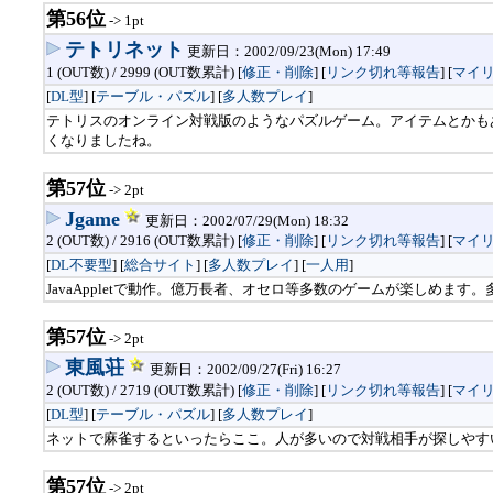
第56位
-> 1pt
テトリネット
更新日：2002/09/23(Mon) 17:49
1 (OUT数) / 2999 (OUT数累計) [
修正・削除
] [
リンク切れ等報告
]
[
マイ
[
DL型
] [
テーブル・パズル
] [
多人数プレイ
]
テトリスのオンライン対戦版のようなパズルゲーム。アイテムとかもあ
くなりましたね。
第57位
-> 2pt
Jgame
更新日：2002/07/29(Mon) 18:32
2 (OUT数) / 2916 (OUT数累計) [
修正・削除
] [
リンク切れ等報告
]
[
マイ
[
DL不要型
] [
総合サイト
] [
多人数プレイ
] [
一人用
]
JavaAppletで動作。億万長者、オセロ等多数のゲームが楽しめ
第57位
-> 2pt
東風荘
更新日：2002/09/27(Fri) 16:27
2 (OUT数) / 2719 (OUT数累計) [
修正・削除
] [
リンク切れ等報告
]
[
マイ
[
DL型
] [
テーブル・パズル
] [
多人数プレイ
]
ネットで麻雀するといったらここ。人が多いので対戦相手が探しやす
第57位
-> 2pt