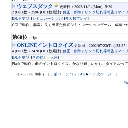
ウェブスダック
更新日：2002/11/04(Mon) 15:20
2 (OUT数) / 2596 (OUT数累計) [
修正・削除
] [
リンク切れ等報告
]
[
マイ
[
DL不要型
] [
シミュレーション
] [
多人数プレイ
]
CGIで動作。非常に良く出来た株式シミュレーションゲーム。成績上位
第60位
-> 4pt
ONLINEイントロクイズ
更新日：2002/07/23(Tue) 23:37
4 (OUT数) / 2478 (OUT数累計) [
修正・削除
] [
リンク切れ等報告
]
[
マイ
[
DL不要型
] [
その他
] [
一人用
]
Flashで動作。曲のイントロクイズ。かなり難しいかも。タイトルっ
51 - 60 ( 80 件中 ) [
←前ページ
/
1
2
3
4
5
6
7
8
/
次ページ→
]
-
Yo