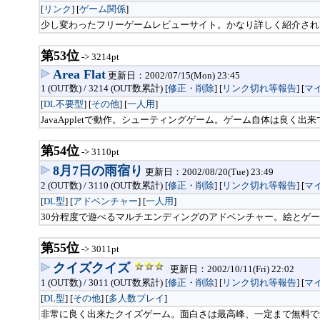
[
リンク
] [
ゲーム関係
]
少し変わったフリーゲームレビューサイト。かなり詳しく紹介され
第53位
-> 3214pt
Area Flat
更新日：2002/07/15(Mon) 23:45
1 (OUT数) / 3214 (OUT数累計) [
修正・削除
] [
リンク切れ等報告
]
[
マ
[
DL不要型
] [
その他
] [
一人用
]
JavaAppletで動作。シューティングゲーム。ゲーム自体は良く出
第54位
-> 3110pt
8月7日の雨宿り
更新日：2002/08/20(Tue) 23:49
2 (OUT数) / 3110 (OUT数累計) [
修正・削除
] [
リンク切れ等報告
]
[
マ
[
DL型
] [
アドベンチャー
] [
一人用
]
30分程度で遊べるマルチエンディングのアドベンチャー。絵とゲ
第55位
-> 3011pt
クイズクイズ
更新日：2002/10/11(Fri) 22:02
1 (OUT数) / 3011 (OUT数累計) [
修正・削除
] [
リンク切れ等報告
]
[
マ
[
DL型
] [
その他
] [
多人数プレイ
]
非常に良く出来たクイズゲーム。面白さは最高峰、一定まで無料で