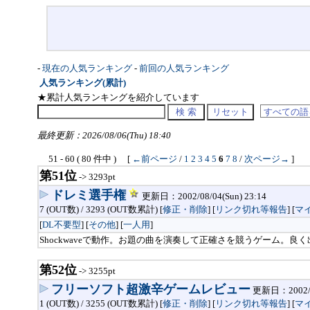
-
現在の人気ランキング
-
前回の人気ランキング
人気ランキング(累計)
★累計人気ランキングを紹介しています
最終更新：2026/08/06(Thu) 18:40
51 - 60 ( 80 件中 ) [
←前ページ
/
1
2
3
4
5
6
7
8
/
次ページ→
]
第51位
-> 3293pt
ドレミ選手権
更新日：2002/08/04(Sun) 23:14
7 (OUT数) / 3293 (OUT数累計) [
修正・削除
] [
リンク切れ等報告
]
[
マ
[
DL不要型
] [
その他
] [
一人用
]
Shockwaveで動作。お題の曲を演奏して正確さを競うゲーム。良
第52位
-> 3255pt
フリーソフト超激辛ゲームレビュー
更新日：2002/09
1 (OUT数) / 3255 (OUT数累計) [
修正・削除
] [
リンク切れ等報告
]
[
マ