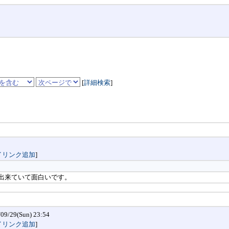
[
詳細検索
]
イリンク追加
]
く出来ていて面白いです。
/29(Sun) 23:54
イリンク追加
]