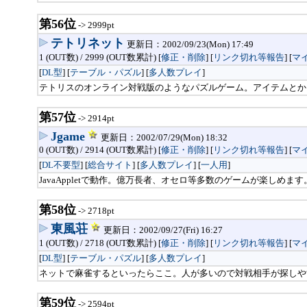
第56位
-> 2999pt
テトリネット
更新日：2002/09/23(Mon) 17:49
1 (OUT数) / 2999 (OUT数累計) [
修正・削除
] [
リンク切れ等報告
]
[
マ
[
DL型
] [
テーブル・パズル
] [
多人数プレイ
]
テトリスのオンライン対戦版のようなパズルゲーム。アイテムとか
第57位
-> 2914pt
Jgame
更新日：2002/07/29(Mon) 18:32
0 (OUT数) / 2914 (OUT数累計) [
修正・削除
] [
リンク切れ等報告
]
[
マ
[
DL不要型
] [
総合サイト
] [
多人数プレイ
] [
一人用
]
JavaAppletで動作。億万長者、オセロ等多数のゲームが楽し
第58位
-> 2718pt
東風荘
更新日：2002/09/27(Fri) 16:27
1 (OUT数) / 2718 (OUT数累計) [
修正・削除
] [
リンク切れ等報告
]
[
マ
[
DL型
] [
テーブル・パズル
] [
多人数プレイ
]
ネットで麻雀するといったらここ。人が多いので対戦相手が探しや
第59位
-> 2594pt