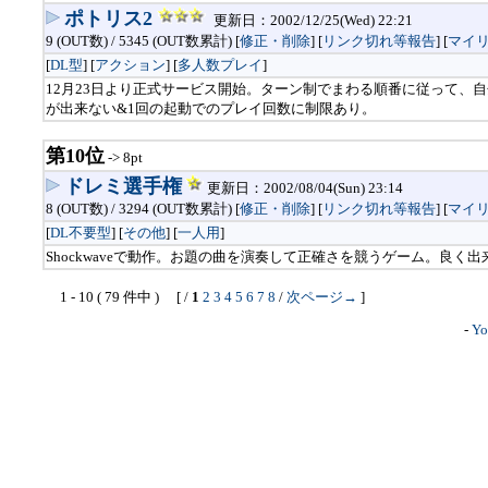
ポトリス2
更新日：2002/12/25(Wed) 22:21
9 (OUT数) / 5345 (OUT数累計) [
修正・削除
] [
リンク切れ等報告
]
[
マイ
[
DL型
] [
アクション
] [
多人数プレイ
]
12月23日より正式サービス開始。ターン制でまわる順番に従って、
が出来ない&1回の起動でのプレイ回数に制限あり。
第10位
-> 8pt
ドレミ選手権
更新日：2002/08/04(Sun) 23:14
8 (OUT数) / 3294 (OUT数累計) [
修正・削除
] [
リンク切れ等報告
]
[
マイ
[
DL不要型
] [
その他
] [
一人用
]
Shockwaveで動作。お題の曲を演奏して正確さを競うゲーム。良く
1 - 10 ( 79 件中 ) [ /
1
2
3
4
5
6
7
8
/
次ページ→
]
-
Yo