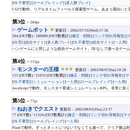
[
DL不要型
] [
ロールプレイング
] [
多人数プレイ
]
CGIで動作。リアルタイムフィールド探索型ゲーム。あまり面白い
第3位
-> 264pt
ゲームポット
更新日：2002/07/31(Wed) 17:36
264 (OUT数) / 180600 (OUT数累計) [
修正・削除
] [
リンク切れ等報告
]
[
[
DL型
] [
総合サイト
] [
多人数プレイ
] [
DL不要型
] [
総合サイト
] [
一人用
]
ハンゲームにと同じような総合ゲームサイト。DLなしで遊べるゲームは
第4位
-> 115pt
モンスターの王様
更新日：2003/06/07(Sat) 19:28
115 (OUT数) / 21033 (OUT数累計) [
修正・削除
] [
リンク切れ等報告
]
[
マ
[
DL不要型
] [
シミュレーション
] [
一人用
] [
ロールプレイング
] [
一人用
]
JavaScriptで動作。モンスター育成シミュレーションRPG。非常に
第5位
-> 77pt
ねおきでクエスト
更新日：2002/08/01(Thu) 23:57
77 (OUT数) / 11324 (OUT数累計) [
修正・削除
] [
リンク切れ等報告
]
[
マ
[
DL不要型
] [
ロールプレイング
] [
一人用
]
Flashで動作。ずっとネットにつないでなくても遊べて、クリア後は