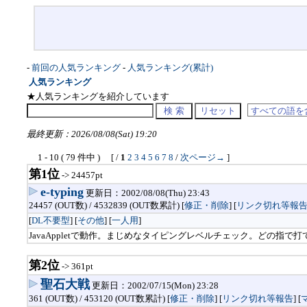
-
前回の人気ランキング
-
人気ランキング(累計)
人気ランキング
★人気ランキングを紹介しています
最終更新：2026/08/08(Sat) 19:20
1 - 10 ( 79 件中 ) [ /
1
2
3
4
5
6
7
8
/
次ページ→
]
第1位
-> 24457pt
e-typing
更新日：2002/08/08(Thu) 23:43
24457 (OUT数) / 4532839 (OUT数累計) [
修正・削除
] [
リンク切れ等報
[
DL不要型
] [
その他
] [
一人用
]
JavaAppletで動作。まじめなタイピングレベルチェック。どの指
第2位
-> 361pt
聖石大戦
更新日：2002/07/15(Mon) 23:28
361 (OUT数) / 453120 (OUT数累計) [
修正・削除
] [
リンク切れ等報告
]
[