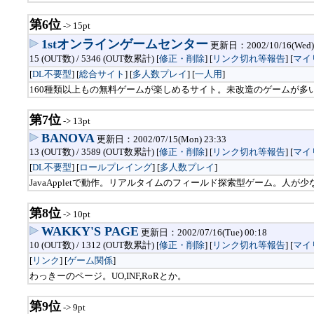
第6位
-> 15pt
1stオンラインゲームセンター
更新日：2002/10/16(Wed) 
15 (OUT数) / 5346 (OUT数累計) [
修正・削除
] [
リンク切れ等報告
]
[
マイ
[
DL不要型
] [
総合サイト
] [
多人数プレイ
] [
一人用
]
160種類以上もの無料ゲームが楽しめるサイト。未改造のゲームが
第7位
-> 13pt
BANOVA
更新日：2002/07/15(Mon) 23:33
13 (OUT数) / 3589 (OUT数累計) [
修正・削除
] [
リンク切れ等報告
]
[
マイ
[
DL不要型
] [
ロールプレイング
] [
多人数プレイ
]
JavaAppletで動作。リアルタイムのフィールド探索型ゲーム。人が
第8位
-> 10pt
WAKKY'S PAGE
更新日：2002/07/16(Tue) 00:18
10 (OUT数) / 1312 (OUT数累計) [
修正・削除
] [
リンク切れ等報告
]
[
マイ
[
リンク
] [
ゲーム関係
]
わっきーのページ。UO,INF,RoRとか。
第9位
-> 9pt