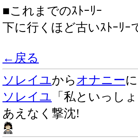
■これまでのｽﾄｰﾘｰ
下に行くほど古いｽﾄｰﾘｰ
←戻る
ソレイユ
から
オナニー
に
ソレイユ
「私といっしょ
あえなく撃沈!