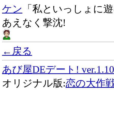
ケン
「私といっしょに遊
あえなく撃沈!
←戻る
あび屋DEデート! ver.1.1
オリジナル版:
恋の大作戦v1.