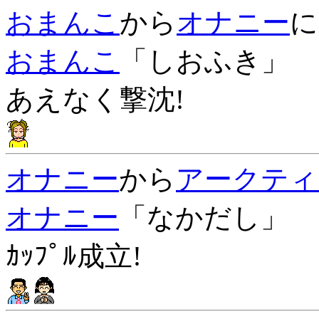
おまんこ
から
オナニー
に
おまんこ
「しおふき」
あえなく撃沈!
オナニー
から
アークティ
オナニー
「なかだし」
ｶｯﾌﾟﾙ成立!